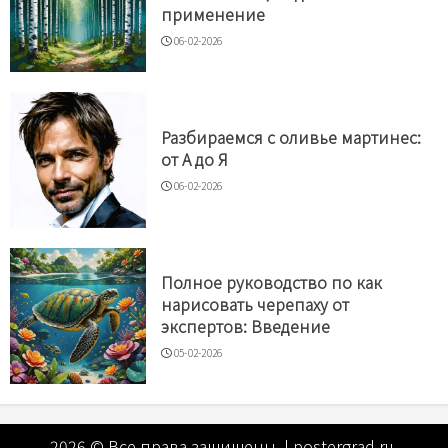
применение
06-02-2026
Разбираемся с оливье мартинес:
от А до Я
06-02-2026
Полное руководство по как
нарисовать черепаху от
экспертов: Введение
05-02-2026
2026 © Все права защищены.
|
postergrad.ru
.