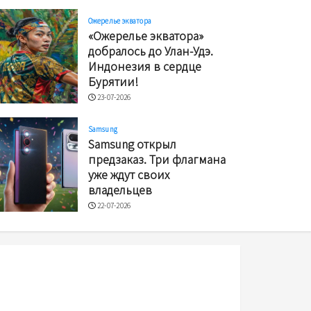
Ожерелье экватора
«Ожерелье экватора»
добралось до Улан-Удэ.
Индонезия в сердце
Бурятии!
23-07-2026
Samsung
Samsung открыл
предзаказ. Три флагмана
уже ждут своих
владельцев
22-07-2026