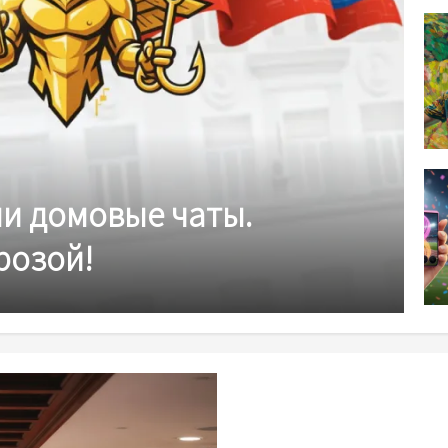
и домовые чаты.
розой!