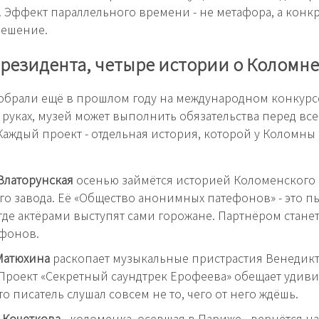
х. Эффект параллельного времени - не метафора, а конк
решение.
резидента, четыре истории о Коломне
обрали ещё в прошлом году на международном конкурсе
 руках, музей может выполнить обязательства перед вс
Каждый проект - отдельная история, которой у Коломны
Златорунская
осенью займётся историей Коломенского
о завода. Её «Общество анонимных патефонов» - это пь
 где актёрами выступят сами горожане. Партнёром стане
ефонов.
Матюхина
раскопает музыкальные пристрастия Венедикт
Проект «Секретный саундтрек Ерофеева» обещает удиви
то писатель слушал совсем не то, чего от него ждёшь.
 Кочеткова
- коломенка, осевшая в Париже - вернётся на