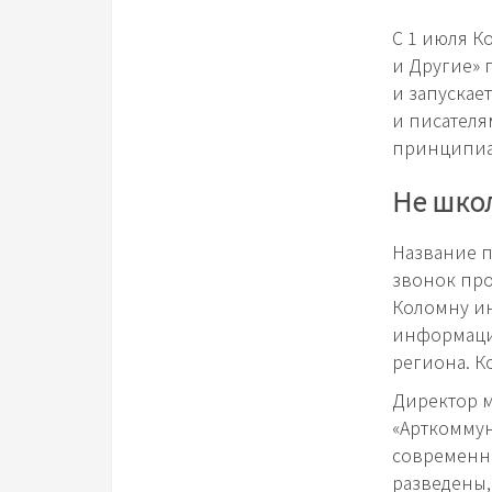
С 1 июля К
и Другие» 
и запускае
и писателя
принципиа
Не школ
Название п
звонок про
Коломну ин
информаци
региона. К
Директор м
«Арткоммун
современно
разведены,