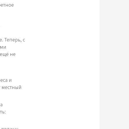
ретное
. Теперь, с
еми
 ещё не
еса и
т местный
а
ть:
 родину,