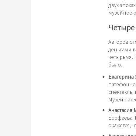
двух эпоха
музейное 
Четыре 
Авторов от
деньгами в
четырьмя. 
было.
Екатерина 
патефонног
спектакль,
Музей пат
Анастасия 
Ерофеева. 
окажется, ч
Александра