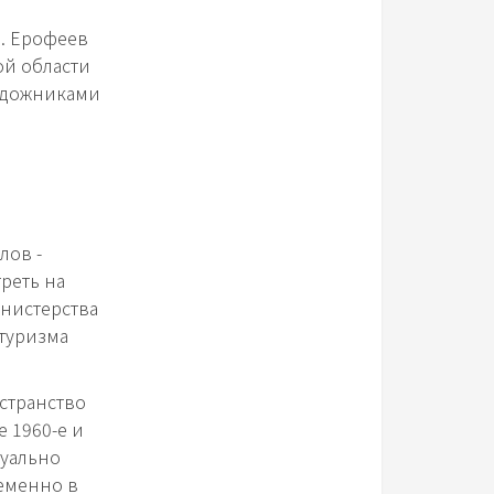
а. Ерофеев
ой области
художниками
лов -
реть на
инистерства
туризма
.
остранство
е 1960-е и
зуально
ременно в