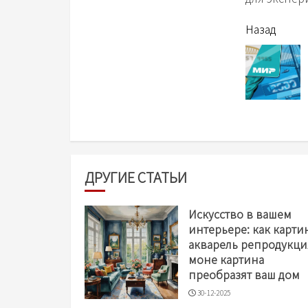
читать
Назад
еще
ДРУГИЕ СТАТЬИ
Искусство в вашем
интерьере: как карти
акварель репродукци
моне картина
преобразят ваш дом
30-12-2025