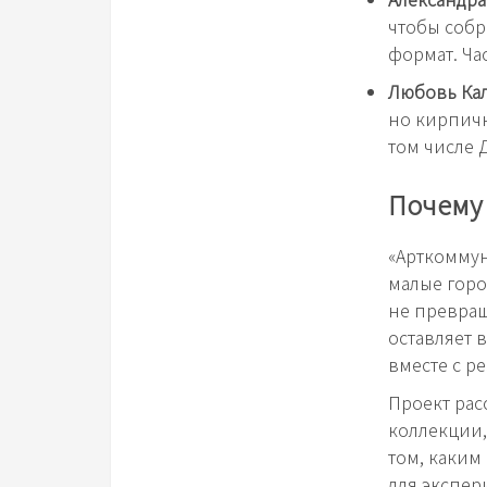
чтобы собр
формат. Ча
Любовь Ка
но кирпичн
том числе 
Почему 
«Арткоммун
малые горо
не превращ
оставляет 
вместе с р
Проект рас
коллекции,
том, каким
для экспер