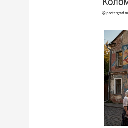
Колом
postergrad.ru