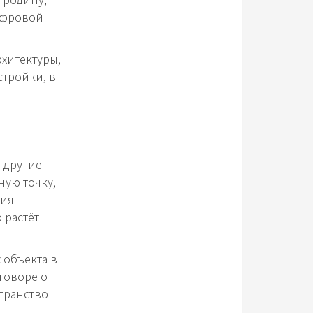
цифровой
рхитектуры,
стройки, в
т другие
ную точку,
ция
 растёт
 объекта в
говоре о
транство