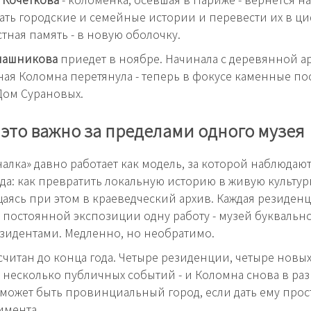
ать городские и семейные истории и перевести их в 
стная память - в новую оболочку.
лашникова
приедет в ноябре. Начинала с деревянной а
ая Коломна перетянула - теперь в фокусе каменные по
Дом Сурановых.
это важно за пределами одного музея
алка» давно работает как модель, за которой наблюдаю
да: как превратить локальную историю в живую культур
аясь при этом в краеведческий архив. Каждая резиден
в постоянной экспозиции одну работу - музей буквально
езидентами. Медленно, но необратимо.
считан до конца года. Четыре резиденции, четыре новых
 несколько публичных событий - и Коломна снова в раз
 может быть провинциальный город, если дать ему прос
имента.