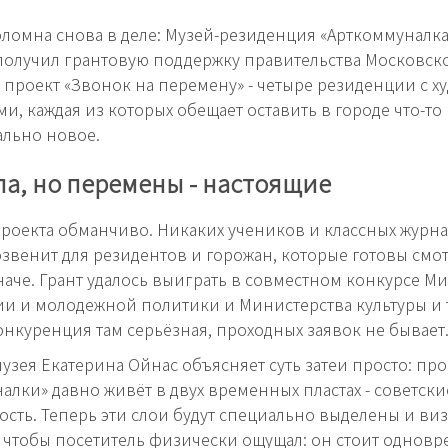
оломна снова в деле: Музей-резиденция «Арткоммуналк
получил грантовую поддержку правительства Московск
т проект «Звонок на перемену» - четыре резиденции с 
ми, каждая из которых обещает оставить в городе что-то
льно новое.
а, но перемены - настоящие
роекта обманчиво. Никаких учеников и классных журна
звенит для резидентов и горожан, которые готовы смот
аче. Грант удалось выиграть в совместном конкурсе М
и и молодежной политики и Министерства культуры и 
онкуренция там серьёзная, проходных заявок не бывает
узея Екатерина Ойнас объясняет суть затеи просто: пр
алки» давно живёт в двух временных пластах - советски
сть. Теперь эти слои будут специально выделены и ви
 чтобы посетитель физически ощущал: он стоит однов