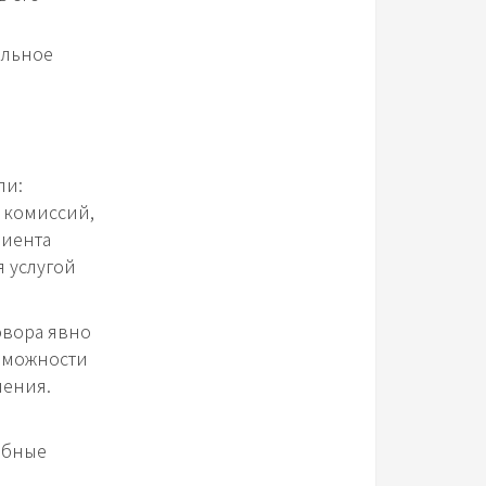
ельное
ли:
 комиссий,
лиента
я услугой
овора явно
озможности
нения.
обные