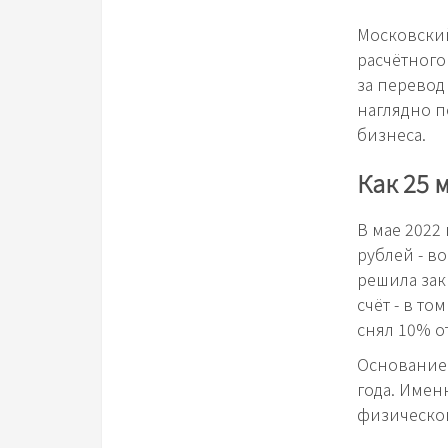
Московский
расчётного
за перевод 
наглядно п
бизнеса.
Как 25 
В мае 2022
рублей - в
решила зак
счёт - в то
снял 10% о
Основание 
года. Имен
физическом