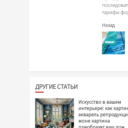
последоват
тарифы фо
читать
Назад
еще
ДРУГИЕ СТАТЬИ
Искусство в вашем
интерьере: как карти
акварель репродукци
моне картина
преобразят ваш дом