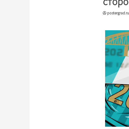
сторо
postergrad.ru