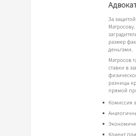
Адвока
За защитой
Матросову.
заградитель
размер фак
деньгами.
Матросов т
ставки в з
физическом
разницы кр
прямой при
Комиссия з
Аналогичны
Экономиче
Клиент при