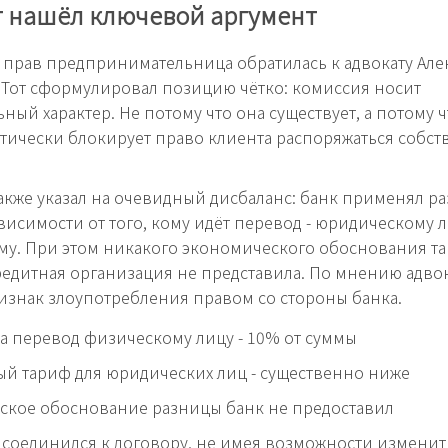
т нашёл ключевой аргумент
 прав предпринимательница обратилась к адвокату Але
 Тот сформулировал позицию чётко: комиссия носит
ный характер. Не потому что она существует, а потому ч
тически блокирует право клиента распоряжаться собс
акже указал на очевидный дисбаланс: банк применял р
ависимости от того, кому идёт перевод - юридическому 
у. При этом никакого экономического обоснования т
едитная организация не представила. По мнению адвока
знак злоупотребления правом со стороны банка.
а перевод физическому лицу - 10% от суммы
й тариф для юридических лиц - существенно ниже
ское обоснование разницы банк не предоставил
соединился к договору, не имея возможности изменит