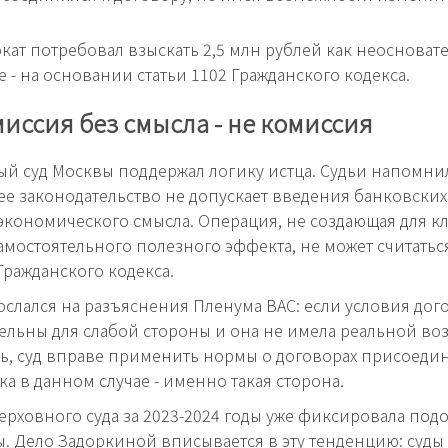
окат потребовал взыскать 2,5 млн рублей как неосноват
 - на основании статьи 1102 Гражданского кодекса.
миссия без смысла - не комиссия
й суд Москвы поддержал логику истца. Судьи напомни
е законодательство не допускает введения банковских
кономического смысла. Операция, не создающая для к
амостоятельного полезного эффекта, не может считатьс
Гражданского кодекса.
сослался на разъяснения Пленума ВАС: если условия дог
льны для слабой стороны и она не имела реальной в
ь, суд вправе применить нормы о договорах присоеди
ка в данном случае - именно такая сторона.
ерховного суда за 2023-2024 годы уже фиксировала под
. Дело Задоркиной вписывается в эту тенденцию: суды