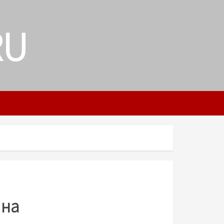
RU
 на