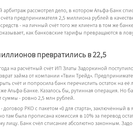
 арбитраж рассмотрел дело, в котором Альфа-Банк спис
 счёта предпринимателя 2,5 миллиона рублей в качест
средств - на личный счёт того же клиента в том же банк
оказывает, как банковские тарифы превращаются в лов
миллионов превратились в 22,5
 года на расчётный счёт ИП Златы Задоркиной поступил
озврат займа от компании «Твин Трейд». Предпринимат
рыть счёт и попросила банк перечислить остаток на её
м же Альфа-Банке. Казалось бы, рутинная операция. Но б
т суммы - ровно 2,5 млн рублей.
- договор РКО с пакетом «0 для старта», заключённый в 
но там была прописана комиссия в 10% за перевод оста
у лицу. Банк счёл списание абсолютно законным. Задор