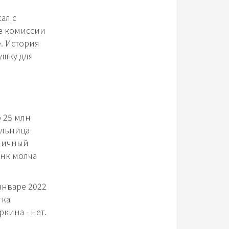
ал с
ве комиссии
е. История
ушку для
о 25 млн
ельница
 личный
анк молча
январе 2022
тка
кина - нет.