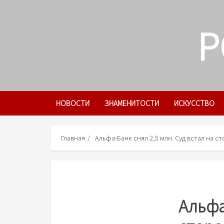
Skip
to
P
content
НОВОСТИ
ЗНАМЕНИТОСТИ
ИСКУССТВО
Главная
Альфа-Банк снял 2,5 млн. Суд встал на с
Альфа