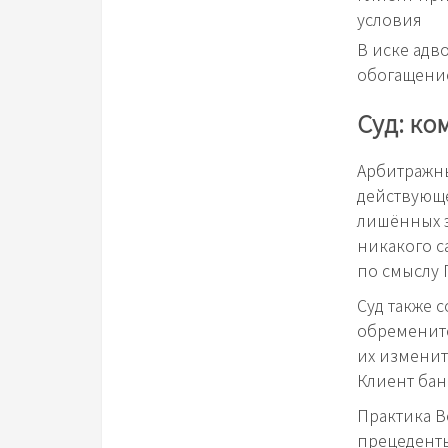
условия
В иске адв
обогащение
Суд: ко
Арбитражны
действующе
лишённых э
никакого с
по смыслу 
Суд также 
обремените
их изменит
Клиент бан
Практика В
прецеденты