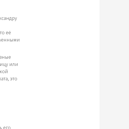
ксандру
то её
твенными
азные
лицу или
акой
та, это
ь его