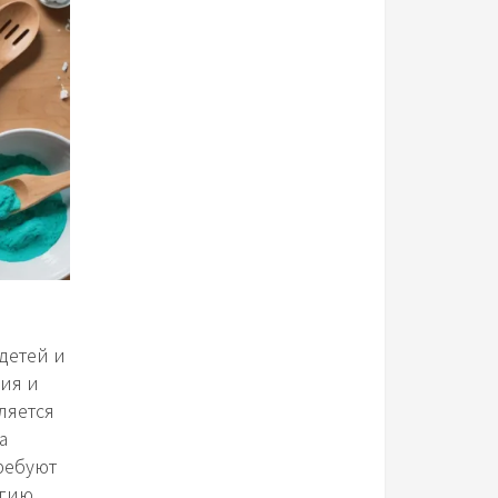
детей и
ния и
ляется
а
ребуют
гию.