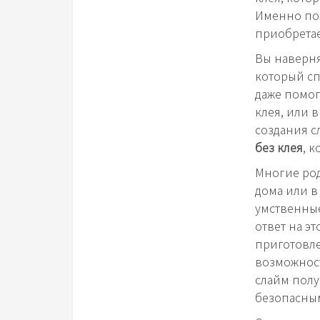
Именно по
приобретае
Вы наверня
который сп
даже помога
клея, или 
создания с
без клея
, 
Многие род
дома или в 
умственные
ответ на эт
приготовле
возможност
слайм полу
безопасны