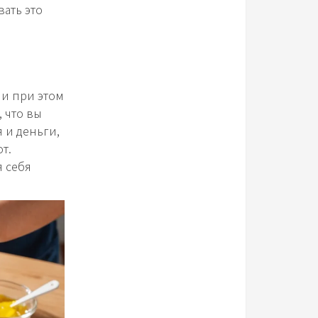
вать это
 и при этом
, что вы
 и деньги,
т.
я себя