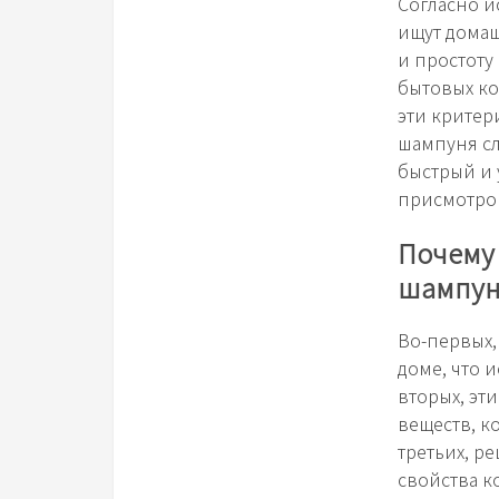
Согласно и
ищут домаш
и простоту
бытовых ко
эти критери
шампуня сл
быстрый и 
присмотром
Почему 
шампун
Во-первых,
доме, что 
вторых, эт
веществ, к
третьих, р
свойства к