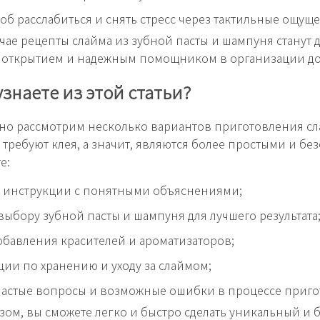
об расслабиться и снять стресс через тактильные ощущ
учае рецепты слайма из зубной пасты и шампуня станут д
 открытием и надежным помощником в организации до
узнаете из этой статьи?
о рассмотрим несколько вариантов приготовления сл
 требуют клея, а значит, являются более простыми и бе
е:
 инструкции с понятными объяснениями;
выбору зубной пасты и шампуня для лучшего результата
обавления красителей и ароматизаторов;
ии по хранению и уходу за слаймом;
частые вопросы и возможные ошибки в процессе приго
зом, вы сможете легко и быстро сделать уникальный и