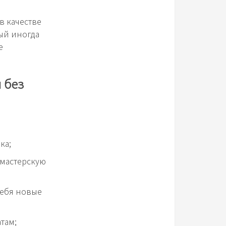
в качестве
ый иногда
е
 без
ка;
 мастерскую
себя новые
там;