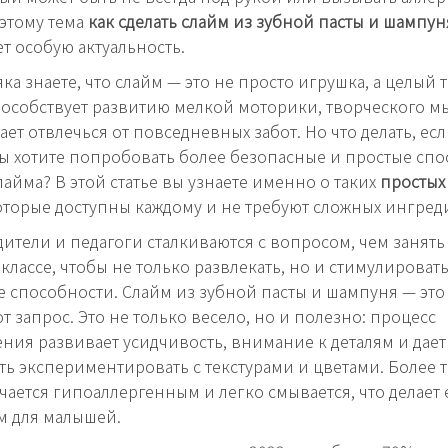
этому тема
как сделать слайм из зубной пасты и шампун
т особую актуальность.
ка знаете, что слайм — это не просто игрушка, а целый 
особствует развитию мелкой моторики, творческого 
ет отвлечься от повседневных забот. Но что делать, есл
вы хотите попробовать более безопасные и простые сп
лайма? В этой статье вы узнаете именно о таких
простых
которые доступны каждому и не требуют сложных ингред
ители и педагоги сталкиваются с вопросом, чем занять
классе, чтобы не только развлекать, но и стимулировать
 способности. Слайм из зубной пасты и шампуня — эт
от запрос. Это не только весело, но и полезно: процесс
ния развивает усидчивость, внимание к деталям и дает
ь экспериментировать с текстурами и цветами. Более т
чается гипоаллергенным и легко смывается, что делает 
м для малышей.