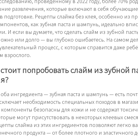
сследованию, проведенному в 2022 году, более 70% ро
ние развлечения, которые включают в себя обучающи
 в подготовке. Рецепты слайма без клея, особенно из 
мпонентов, как зубная паста и шампунь, идеально впи
и. И если вы думаете, что сделать слайм из зубной паст
ожно или долго — вы глубоко ошибаетесь. На самом дел
увлекательный процесс, с которым справится даже реб
 взрослого.
стоит попробовать слайм из зубной п
я?
 оба ингредиента — зубная паста и шампунь — есть поч
исключает необходимость специальных походов в магази
и компоненты безопасны для кожи и не содержат токси
оторые могут присутствовать в некоторых клеевых смесях
ецепты слайма из этих ингредиентов позволяют легко в
онечного продукта — от более плотного и эластичного д