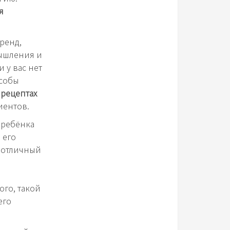
я
тренд,
мышления и
и у вас нет
особы
 рецептах
иентов.
 ребёнка
 его
о отличный
ого, такой
его