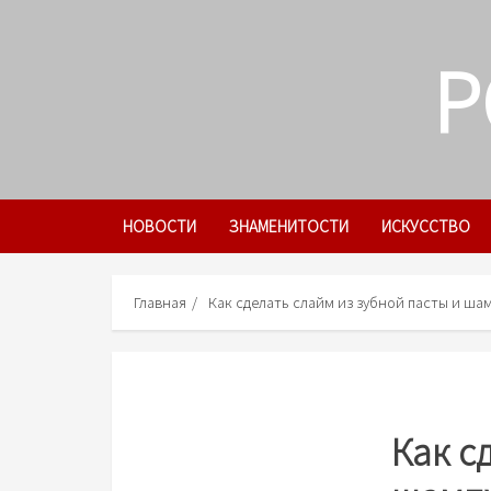
Skip
to
P
content
НОВОСТИ
ЗНАМЕНИТОСТИ
ИСКУССТВО
Главная
Как сделать слайм из зубной пасты и ша
Как с