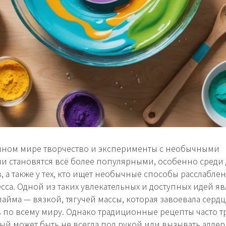
нном мире творчество и эксперименты с необычными
и становятся всё более популярными, особенно среди 
, а также у тех, кто ищет необычные способы расслабле
есса. Одной из таких увлекательных и доступных идей яв
лайма — вязкой, тягучей массы, которая завоевала сердц
по всему миру. Однако традиционные рецепты часто т
рый может быть не всегда под рукой или вызывать аллер