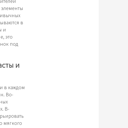
дителей
е элементы
привычных
сываются в
ы и
е, это
ёнок под
асты и
ти в каждом
н. Во-
чных
. В-
арьировать
о мягкого