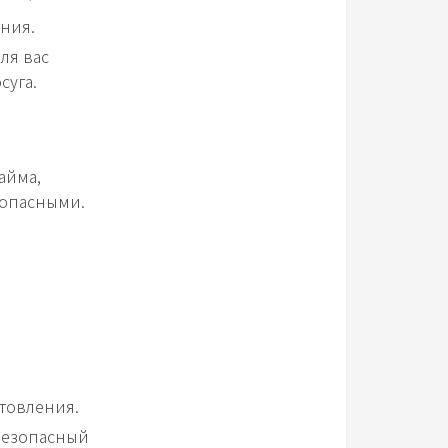
ения.
ля вас
суга.
айма,
зопасными.
;
товления.
 безопасный