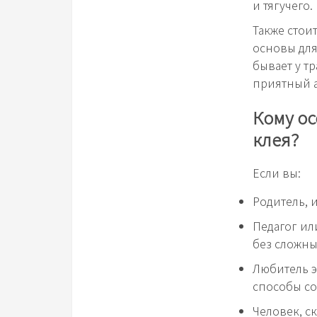
и тягучего.
Также стои
основы для
бывает у т
приятный а
Кому ос
клея?
Если вы:
Родитель, 
Педагог ил
без сложны
Любитель э
способы со
Человек, с