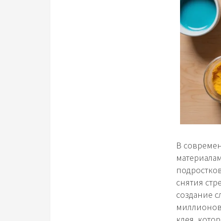
В совреме
материалам
подростков
снятия стр
создание с
миллионов 
клея, кото