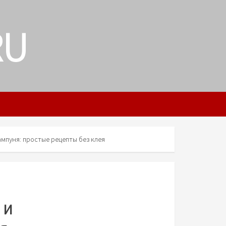
RU
ампуня: простые рецепты без клея
 и