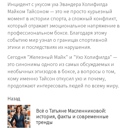
Инцидент с укусом уха Эвандера Холифилда
Майком Тайсоном — это не просто курьезный
момент в истории спорта, а сложный конфликт,
который отражает эмоциональное напряжение в
профессиональном боксе. Благодаря этому
событию мир узнал о границах спортивной
этики и последствиях их нарушения.
Сегодня "Железный Майк" и "Ухо Холифилда" —
это синонимы одного из самых обсуждаемых и
необычных эпизодов в боксе, а вопросы о том,
кому именно Тайсон откусил ухо и почему,
продолжают интересовать людей по всему миру.
читать
Назад
еще
Всё о Татьяне Масленниковой:
Пр
история, факты и современные
нов
тренды