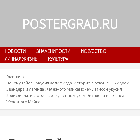
Skip
to
POSTERGRAD.RU
content
НОВОСТИ
ЗНАМЕНИТОСТИ
ИСКУССТВО
ЛИЧНАЯ ЖИЗНЬ
КУЛЬТУРА
Главная
Почему Тайсон укусил Холифилда: история с откушенным ухом
Эвандера и легенда Железного Майка
Почему Тайсон укусил
Холифилда: история с откушенным ухом Эвандера и легенда
Железного Майка