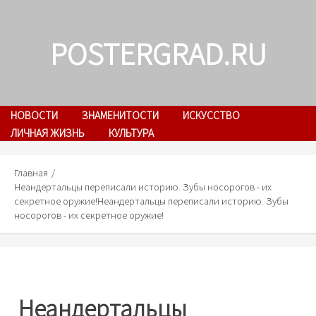
Skip
to
POSTERGRAD.RU
content
НОВОСТИ
ЗНАМЕНИТОСТИ
ИСКУССТВО
ЛИЧНАЯ ЖИЗНЬ
КУЛЬТУРА
Главная
Неандертальцы переписали историю. Зубы носорогов - их
секретное оружие!
Неандертальцы переписали историю. Зубы
носорогов - их секретное оружие!
Неандертальцы