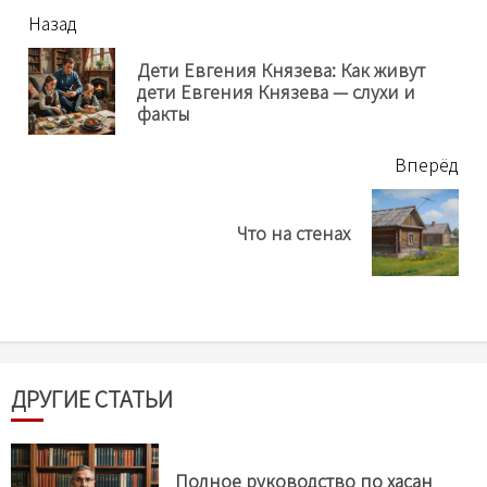
читать
Назад
еще
Дети Евгения Князева: Как живут
Пр
дети Евгения Князева — слухи и
нов
факты
Вперёд
Next
Что на стенах
post:
ДРУГИЕ СТАТЬИ
Полное руководство по хасан