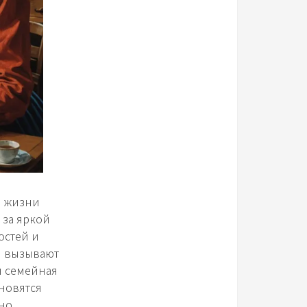
й жизни
 за яркой
остей и
ти вызывают
я семейная
новятся
бно