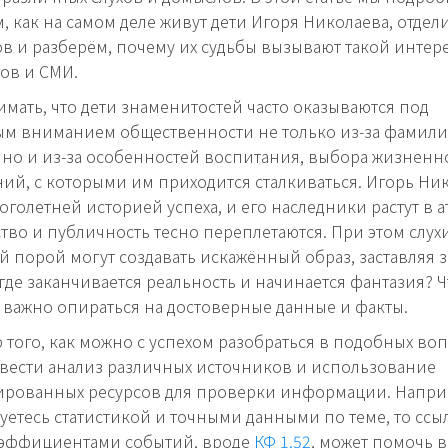
, как на самом деле живут дети Игоря Николаева, отдел
в и разберём, почему их судьбы вызывают такой интере
ов и СМИ.
мать, что дети знаменитостей часто оказываются под
ым вниманием общественности не только из-за фамил
 но и из-за особенностей воспитания, выбора жизненн
ний, с которыми им приходится сталкиваться. Игорь Ни
ноголетней историей успеха, и его наследники растут в 
ство и публичность тесно переплетаются. При этом слух
й порой могут создавать искажённый образ, заставляя з
где заканчивается реальность и начинается фантазия? 
, важно опираться на достоверные данные и факты.
 того, как можно с успехом разобраться в подобных воп
ести анализ различных источников и использование
ированных ресурсов для проверки информации. Напри
уетесь статистикой и точными данными по теме, то ссы
оэффициентами событий, вроде
КФ 1.52
, может помочь в