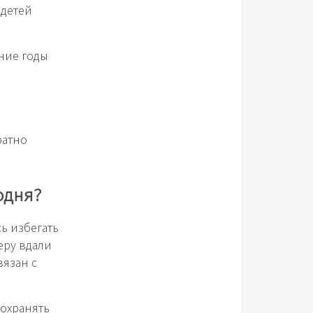
 детей
ние годы
ратно
одня?
ь избегать
еру вдали
вязан с
сохранять