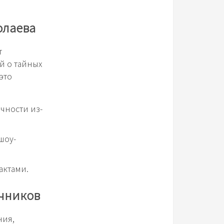
олаева
т
й о тайных
это
чности из-
шоу-
актами.
очников
ния,