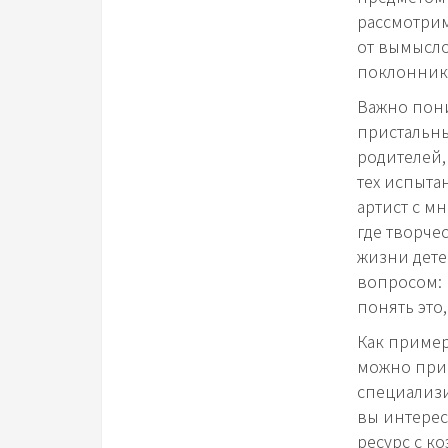
рассмотрим
от вымысло
поклонник
Важно пони
пристальн
родителей,
тех испыта
артист с м
где творче
жизни дете
вопросом: 
понять это
Как пример
можно прив
специализ
вы интерес
ресурс с к