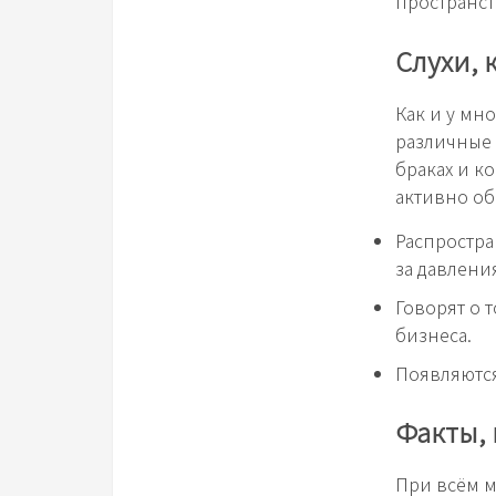
пространст
Слухи, 
Как и у мн
различные 
браках и к
активно об
Распростра
за давлени
Говорят о т
бизнеса.
Появляются
Факты,
При всём м