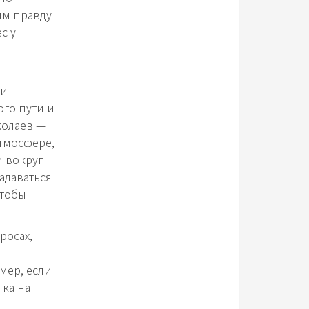
им правду
с у
ии
ого пути и
колаев —
атмосфере,
и вокруг
адаваться
Чтобы
росах,
мер, если
лка на