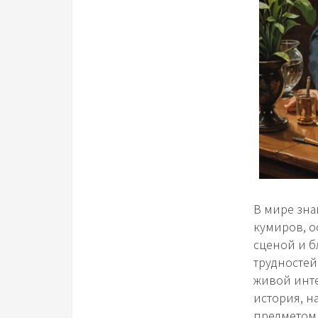
В мире зна
кумиров, ос
сценой и б
трудностей
живой инте
история, н
предметом 