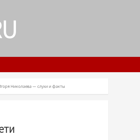
RU
Игоря Николаева — слухи и факты
ети