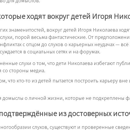
во для домыслов.
которые ходят вокруг детей Игоря Ник
огих знаменитостей, вокруг детей Игоря Николаева ходя
слухи, порой весьма фантастические. От предположени
онфликтах с отцом до слухов о карьерных неудачах — всё 
суждается в социальных сетях и на форумах.
нённые слухи о том, что дети Николаева избегают публи
я со стороны медиа.
ом, что кто-то из детей пытается построить карьеру вне 
 домыслы о личной жизни, которые не подкреплены ф
 подтверждённые из достоверных ист
ногообразии слухов, существуют и проверенные сведе