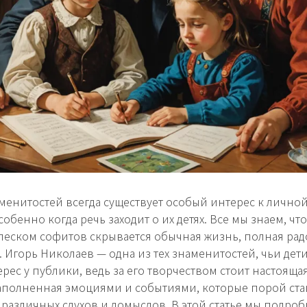
менитостей всегда существует особый интерес к лично
обенно когда речь заходит о их детях. Все мы знаем, что
леском софитов скрывается обычная жизнь, полная рад
. Игорь Николаев — одна из тех знаменитостей, чьи де
рес у публики, ведь за его творчеством стоит настояща
аполненная эмоциями и событиями, которые порой ста
различных слухов и домыслов. В этой статье мы подро