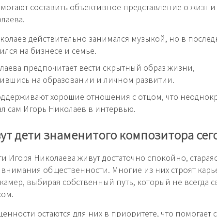
могают составить объективное представление о жизни
лаева.
колаев действительно занимался музыкой, но в послед
ился на бизнесе и семье.
аева предпочитает вести скрытный образ жизни,
ившись на образовании и личном развитии.
оддерживают хорошие отношения с отцом, что неоднок
л сам Игорь Николаев в интервью.
ут дети знаменитого композитора сег
ти Игоря Николаева живут достаточно спокойно, стараяс
внимания общественности. Многие из них строят карь
 камер, выбирая собственный путь, который не всегда с
сом.
енности остаются для них в приоритете, что помогает 