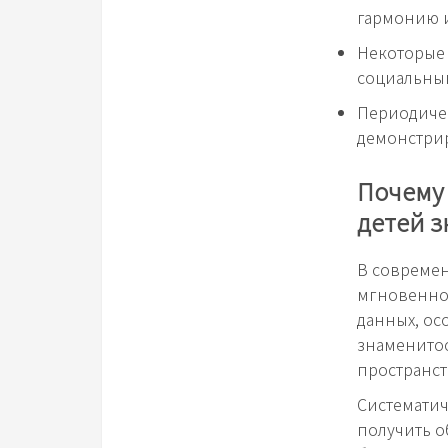
гармонию и
Некоторые 
социальным
Периодичес
демонстри
Почему 
детей 
В совреме
мгновенно,
данных, ос
знаменитос
пространст
Систематич
получить о