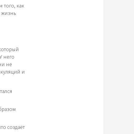
 того, как
я жизнь
который
У него
ни не
екуляций и
тался
бразом
то создаёт