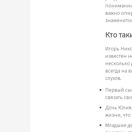
понимании 
важно опир
знаменитос
Кто так
Игорь Ник
известен н
несколько 
всегда на 
слухов.
Первый сын
связать св
Дочь Юлия,
жизни, что
Младшие де