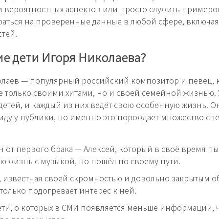
вероятностных аспектов или просто служить примером
аться на проверенные данные в любой сфере, включа
тей.
ие дети Игоря Николаева?
олаев — популярный российский композитор и певец, 
е только своими хитами, но и своей семейной жизнью. 
детей, и каждый из них ведёт свою особенную жизнь. О
виду у публики, но именно это порождает множество сп
 от первого брака — Алексей, который в своё время пы
ою жизнь с музыкой, но пошёл по своему пути.
 известная своей скромностью и довольно закрытым о
 только подогревает интерес к ней.
ти, о которых в СМИ появляется меньше информации, ч