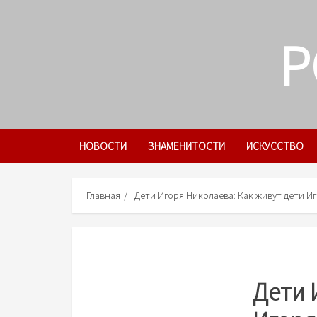
Skip
to
P
content
НОВОСТИ
ЗНАМЕНИТОСТИ
ИСКУССТВО
Главная
Дети Игоря Николаева: Как живут дети И
Дети 