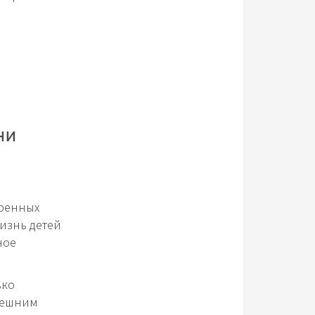
ни
еренных
Жизнь детей
ное
ько
внешним