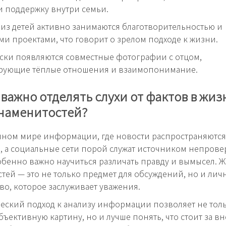
 поддержку внутри семьи.
из детей активно занимаются благотворительностью и
и проектами, что говорит о зрелом подходе к жизни.
ки появляются совместные фотографии с отцом,
рующие тёплые отношения и взаимопонимание.
важно отделять слухи от фактов в жиз
знаменитостей?
нном мире информации, где новости распространяются
 а социальные сети порой служат источником непров
обенно важно научиться различать правду и вымысел. 
тей — это не только предмет для обсуждений, но и лич
во, которое заслуживает уважения.
еский подход к анализу информации позволяет не тол
бъективную картину, но и лучше понять, что стоит за 