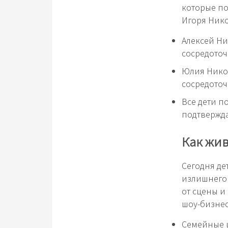
которые по
Игоря Нико
Алексей Ни
сосредоточ
Юлия Никол
сосредоточ
Все дети п
подтвержда
Как жив
Сегодня де
излишнего 
от сцены и
шоу-бизне
Семейные ц