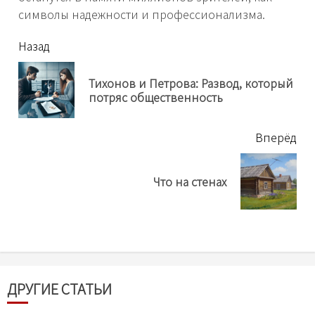
символы надежности и профессионализма.
читать
Назад
еще
Тихонов и Петрова: Развод, который
Пр
потряс общественность
нов
Вперёд
Next
Что на стенах
post:
ДРУГИЕ СТАТЬИ