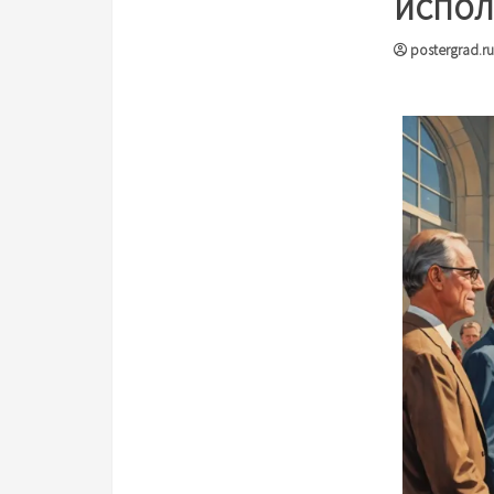
испол
postergrad.ru