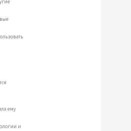
угие
ивые
ользовать
тся
ала ему
нологии и