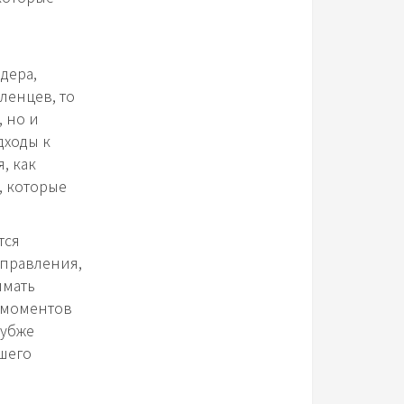
дера,
ленцев, то
, но и
дходы к
, как
, которые
тся
управления,
имать
 моментов
лубже
ашего