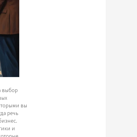
а выбор
вых
которыми вы
гда речь
бизнес.
тики и
которые