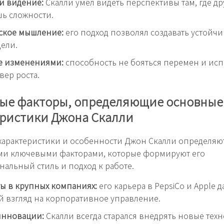
и видение:
Скалли умел видеть перспективы там, где др
ь сложности.
ское мышление:
его подход позволял создавать устойч
ели.
е изменениями:
способность не бояться перемен и исп
вер роста.
ые факторы, определяющие основные
еристики Джона Скалли
арактеристики и особенности Джон Скалли определяю
ми ключевыми факторами, которые формируют его
альный стиль и подход к работе.
ы в крупных компаниях:
его карьера в PepsiCo и Apple д
 взгляд на корпоративное управление.
инновации:
Скалли всегда старался внедрять новые тех