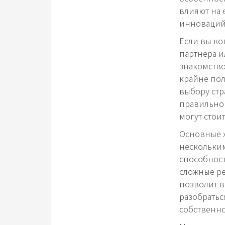
влияют на 
инноваций
Если вы ко
партнёра и
знакомство
крайне пол
выбору стр
правильно 
могут стоит
Основные х
нескольким
способност
сложные р
позволит в
разобратьс
собственно