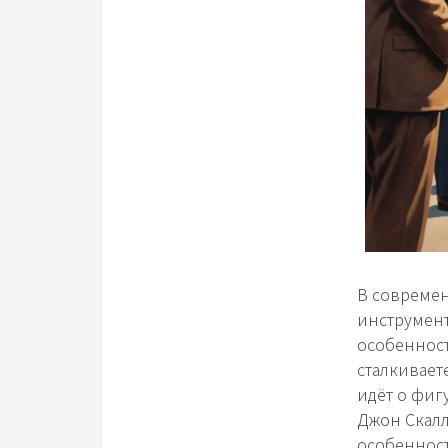
В современ
инструмент
особенност
сталкивает
идёт о фиг
Джон Скалл
особеннос