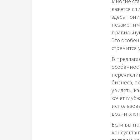
Многие ста
кажется сл
здесь пони
незаменимы
правильную
Это особен
стремится 
В предлага
особенност
перечислим
бизнеса, п
увидеть, ка
хочет глуб
использова
возникают 
Если вы пр
консультан
даст вам ц