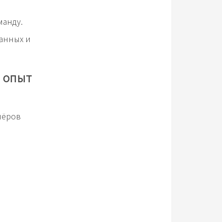
манду.
анных и
 опыт
нёров