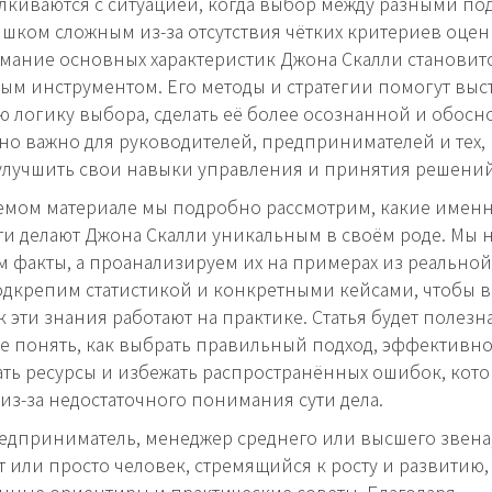
лкиваются с ситуацией, когда выбор между разными по
ишком сложным из-за отсутствия чётких критериев оце
мание основных характеристик Джона Скалли становит
м инструментом. Его методы и стратегии помогут выс
 логику выбора, сделать её более осознанной и обосн
но важно для руководителей, предпринимателей и тех, 
улучшить свои навыки управления и принятия решений
емом материале мы подробно рассмотрим, какие имен
и делают Джона Скалли уникальным в своём роде. Мы 
 факты, а проанализируем их на примерах из реально
одкрепим статистикой и конкретными кейсами, чтобы 
к эти знания работают на практике. Статья будет полезна
же понять, как выбрать правильный подход, эффективн
ть ресурсы и избежать распространённых ошибок, кото
из-за недостаточного понимания сути дела.
едприниматель, менеджер среднего или высшего звена
т или просто человек, стремящийся к росту и развитию, 
енные ориентиры и практические советы. Благодаря