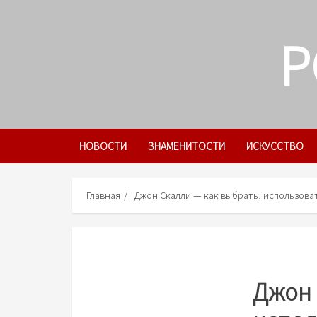
Skip
to
P
content
НОВОСТИ
ЗНАМЕНИТОСТИ
ИСКУССТВО
Главная
Джон Скалли — как выбрать, использова
Джон 