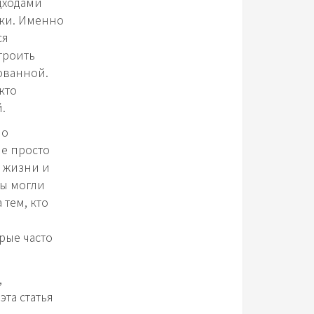
дходами
нки. Именно
ся
троить
ованной.
кто
.
но
не просто
й жизни и
вы могли
 тем, кто
о
рые часто
,
эта статья