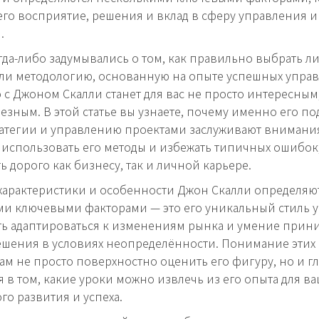
его восприятие, решения и вклад в сферу управления и
.
гда-либо задумывались о том, как правильно выбрать ли
ли методологию, основанную на опыте успешных управ
 с Джоном Скалли станет для вас не просто интересным
езным. В этой статье вы узнаете, почему именно его по
атегии и управлению проектами заслуживают внимания
использовать его методы и избежать типичных ошибок
ь дорого как бизнесу, так и личной карьере.
арактеристики и особенности Джон Скалли определяю
и ключевыми факторами — это его уникальный стиль 
ь адаптироваться к изменениям рынка и умение прин
ешения в условиях неопределённости. Понимание этих
ам не просто поверхностно оценить его фигуру, но и г
я в том, какие уроки можно извлечь из его опыта для в
го развития и успеха.