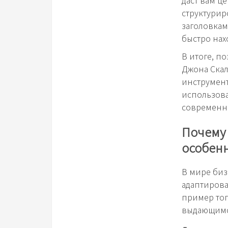
структури
заголовкам
быстро на
В итоге, п
Джона Скал
инструмен
использова
современно
Почему
особен
В мире биз
адаптирова
пример тог
выдающимся