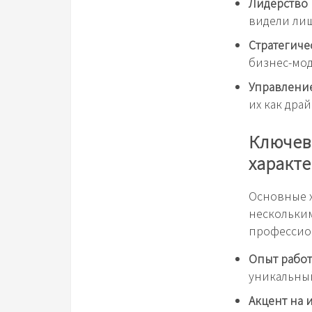
Лидерство 
видели лиш
Стратегиче
бизнес-мод
Управлени
их как драй
Ключев
характ
Основные х
нескольки
профессион
Опыт работ
уникальный
Акцент на 