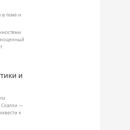
 в теме и
енностями
олноценный
т
тики и
сти
 Скалли —
ривести к