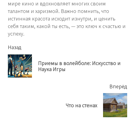
мире кино и вдохновляет многих своим
талантом и харизмой. Важно помнить, что
истинная красота исходит изнутри, и ценить
себя таким, какой ты есть, — это ключ к счастью и
успеху.
читать
Назад
еще
Приемы в волейболе: Искусство и
Пр
Наука Игры
нов
Вперёд
Next
Что на стенах
post: