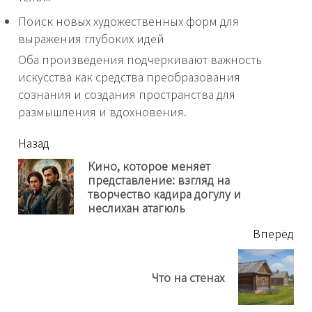
Поиск новых художественных форм для
выражения глубоких идей
Оба произведения подчеркивают важность
искусства как средства преобразования
сознания и создания пространства для
размышления и вдохновения.
читать
Назад
еще
Кино, которое меняет
представление: взгляд на
Пр
творчество кадира догулу и
нов
неслихан атагюль
Вперёд
Next
Что на стенах
post: