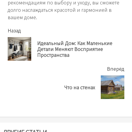
рекомендациям по выбору и уходу, вы сможете
долго наслаждаться красотой и гармонией в
вашем доме.
читать
Назад
еще
Идеальный Дом: Как Маленькие
Пр
Детали Меняют Восприятие
нов
Пространства
Вперёд
Next
Что на стенах
post: