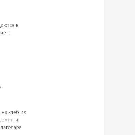
даются в
ие к
а.
на хлеб из
семян и
благодаря