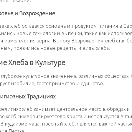
ные пекарни.
ковье и Возрождение
века хлеб оставался основным продуктом питания в Евр
ились новые технологии выпечки, такие как использо
я измельчения зерна. В эпоху Возрождения хлеб стал б
ным, появились новые рецепты и виды хлеба.
е Хлеба в Культуре
 глубокое культурное значение в различных обществах.
ует изобилие, гостеприимство и единство.
лигиозных Традициях
религиях хлеб занимает центральное место в обрядах и р
ве хлеб символизирует тело Христа и используется в та
 В иудаизме маца, пресный хлеб, является важной часть
ия Песаха.