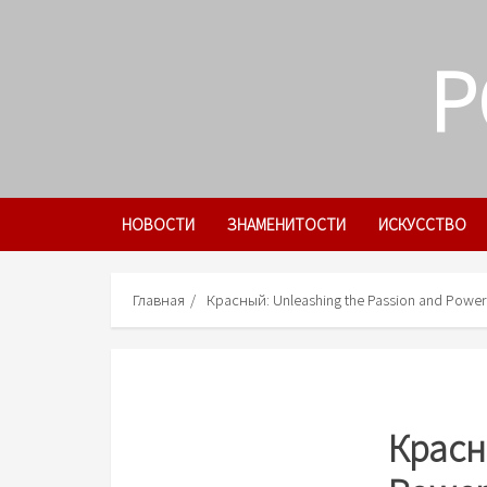
Skip
to
P
content
НОВОСТИ
ЗНАМЕНИТОСТИ
ИСКУССТВО
Главная
Красный: Unleashing the Passion and Power 
Красн