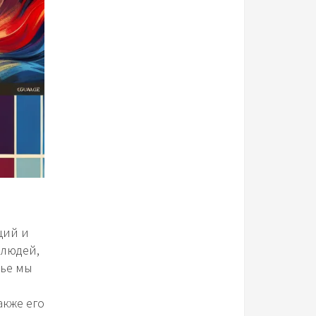
ций и
 людей,
тье мы
акже его