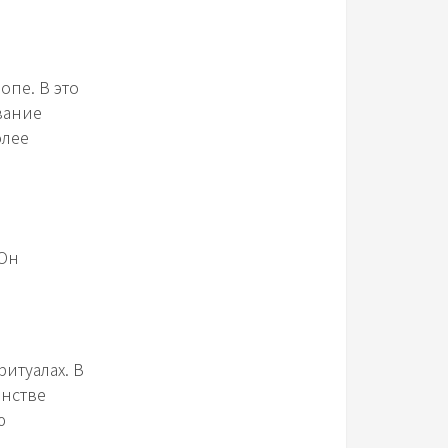
опе. В это
вание
олее
 Он
итуалах. В
инстве
ю