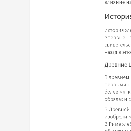
влияние на
Истори
История хл
впервые на
свидетельс
назад в эпо
Древние 
В древнем 
первыми на
более мягк
обрядах и 
В Древней 
изобрели м
В Риме хле