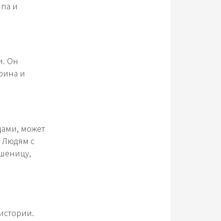
ипа и
и. Он
рина и
дами, может
 Людям с
пшеницу,
 истории.