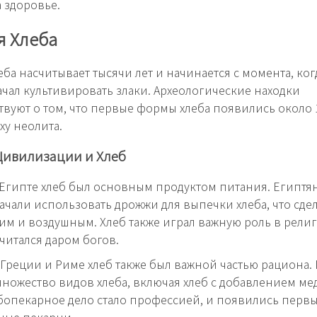
 здоровье.
я Хлеба
еба насчитывает тысячи лет и начинается с момента, ког
чал культивировать злаки. Археологические находки
твуют о том, что первые формы хлеба появились около 1
ху неолита.
Цивилизации и Хлеб
Египте хлеб был основным продуктом питания. Египтя
чали использовать дрожжи для выпечки хлеба, что сдел
им и воздушным. Хлеб также играл важную роль в рели
считался даром богов.
Греции и Риме хлеб также был важной частью рациона.
ножество видов хлеба, включая хлеб с добавлением мед
бопекарное дело стало профессией, и появились перв