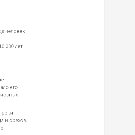
да человек
0 000 лет
не
ало его
гиозных
 Греки
а и орехов.
ые