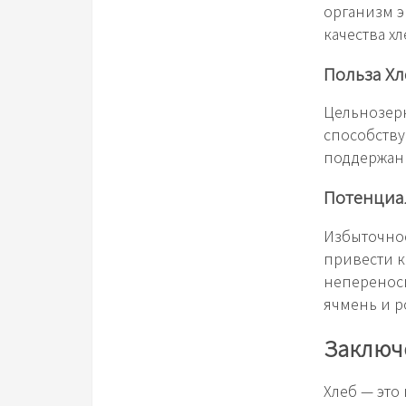
организм э
качества хл
Польза Хл
Цельнозерн
способству
поддержани
Потенциа
Избыточное
привести к
непереноси
ячмень и р
Заключ
Хлеб — это