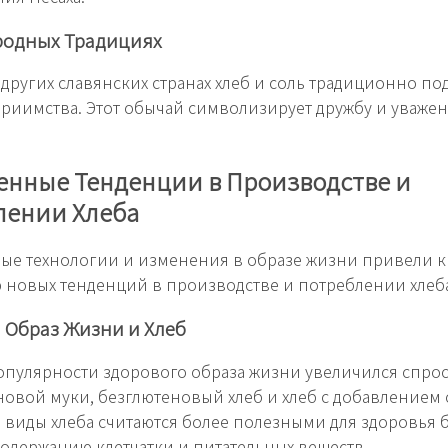
ародных Традициях
 других славянских странах хлеб и соль традиционно по
приимства. Этот обычай символизирует дружбу и уважен
енные Тенденции в Производстве и
лении Хлеба
ые технологии и изменения в образе жизни привели к
новых тенденций в производстве и потреблении хлеб
 Образ Жизни и Хлеб
опулярности здорового образа жизни увеличился спрос 
овой муки, безглютеновый хлеб и хлеб с добавлением 
и виды хлеба считаются более полезными для здоровья 
одержанию клетчатки и питательных веществ.