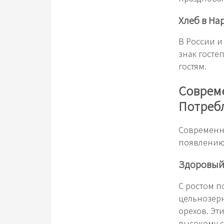
Хлеб в Н
В России и
знак госте
гостям.
Соврем
Потреб
Современн
появлению 
Здоровый
С ростом п
цельнозерн
орехов. Эт
высокому с