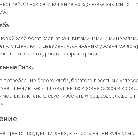
нергией. Однако его влияние на здоровье зависит от т
еба.
еба
овой хлеб богат клетчаткой, витаминами и минералам
ет улучшению пищеварения, снижению уровня холесте
ю нормального уровня сахара в крови.
льные Риски
 потребление белого хлеба, богатого простыми углево
 увеличению веса и повышению уровня сахара в крови.
мостью глютена следует избегать хлеба, содержащего 
ожь.
ение
 не просто продукт питания, это часть нашей культуры и