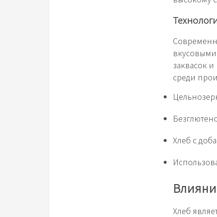
Технолог
Современн
вкусовыми 
заквасок и
среди прои
Цельнозер
Безглютен
Хлеб с доб
Использова
Влияние
Хлеб являе