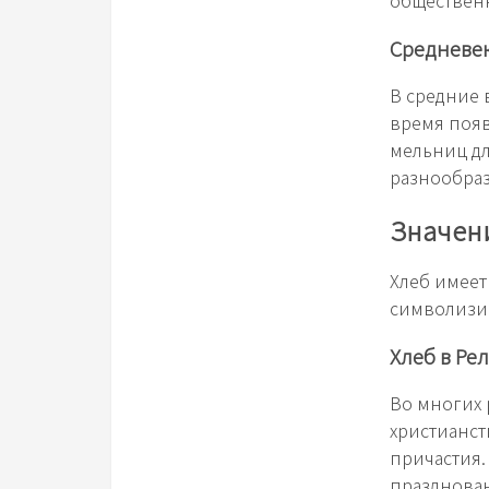
обществен
Средневе
В средние 
время появ
мельниц дл
разнообраз
Значени
Хлеб имеет
символизир
Хлеб в Ре
Во многих 
христианст
причастия.
празднован