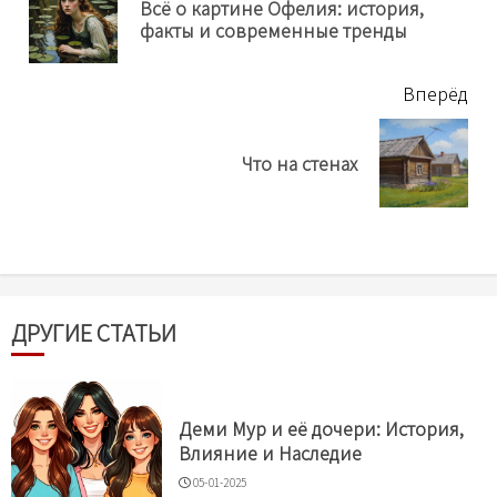
Всё о картине Офелия: история,
Пр
факты и современные тренды
нов
Вперёд
Next
Что на стенах
post:
ДРУГИЕ СТАТЬИ
Деми Мур и её дочери: История,
Влияние и Наследие
05-01-2025