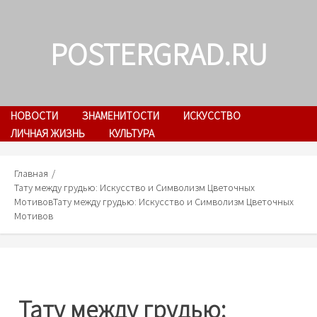
Skip
to
POSTERGRAD.RU
content
НОВОСТИ
ЗНАМЕНИТОСТИ
ИСКУССТВО
ЛИЧНАЯ ЖИЗНЬ
КУЛЬТУРА
Главная
Тату между грудью: Искусство и Символизм Цветочных
Мотивов
Тату между грудью: Искусство и Символизм Цветочных
Мотивов
Тату между грудью: